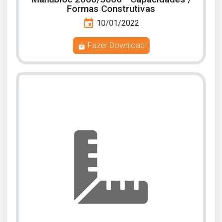
Formas Construtivas
event
10/01/2022
Fazer Download