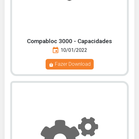
Compabloc 3000 - Capacidades
event
10/01/2022
Fazer Download