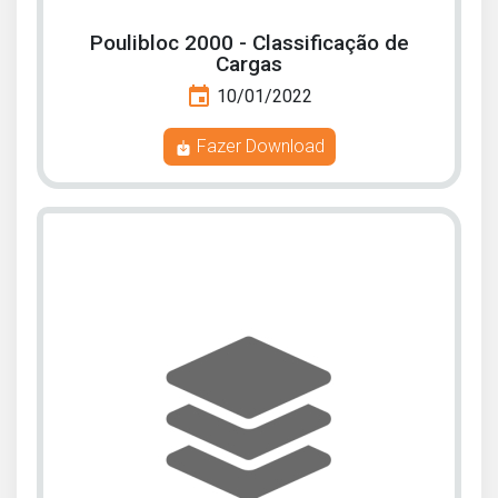
Poulibloc 2000 - Classificação de
Cargas
event
10/01/2022
Fazer Download