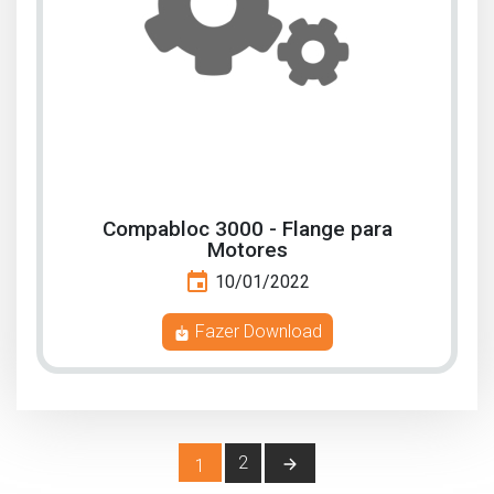
Compabloc 3000 - Flange para
Motores
event
10/01/2022
Fazer Download
2
(current)
1